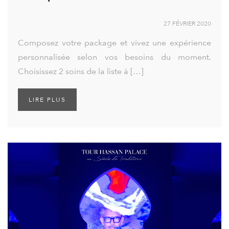
27 FÉVRIER 2020
Composez votre package et vivez une expérience
personnalisée selon vos besoins du moment.
Choisissez 2 soins de la liste à […]
LIRE PLUS